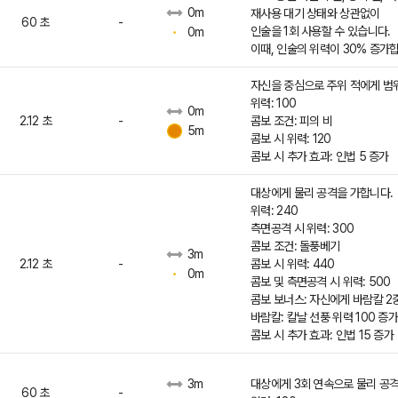
0m
재사용 대기 상태와 상관없이
60 초
-
인술을 1회 사용할 수 있습니다.
0m
이때, 인술의 위력이 30% 증가
자신을 중심으로 주위 적에게 범
위력: 100
0m
2.12 초
-
콤보 조건: 피의 비
5m
콤보 시 위력: 120
콤보 시 추가 효과: 인법 5 증가
대상에게 물리 공격을 가합니다.
위력: 240
측면공격 시 위력: 300
콤보 조건: 돌풍베기
3m
2.12 초
-
콤보 시 위력: 440
0m
콤보 및 측면공격 시 위력: 500
콤보 보너스: 자신에게 바람칼 2중
바람칼: 칼날 선풍 위력 100 증가
콤보 시 추가 효과: 인법 15 증가
대상에게 3회 연속으로 물리 공격
3m
60 초
-