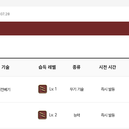
07. 28
기술
습득 레벨
종류
시전 시간
Lv. 1
무기 기술
즉시 발동
회전베기
Lv. 2
능력
즉시 발동