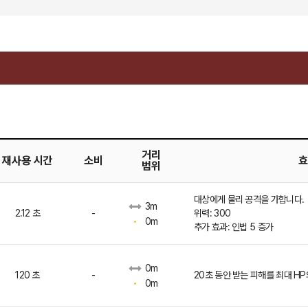
거리
재사용 시간
소비
효
범위
대상에게 물리 공격을 가합니다.
3m
2.12 초
-
위력: 300
0m
추가 효과: 인법 5 증가
0m
120 초
-
20초 동안 받는 피해를 최대 H
0m