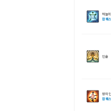
하늘의
잡 퀘
인술
땅의 
잡 퀘