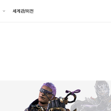
킹
세계관/외전