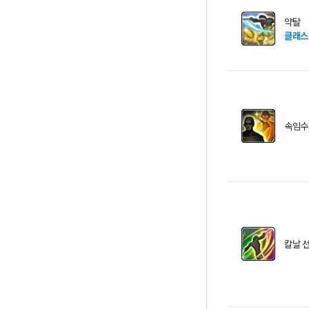
약탈
클래스
속임수
칼날 