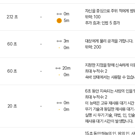
자신을 중심으로 주위 적에게 범
0m
2.12 초
-
위력: 100
5m
추가 효과: 인법 5 증가
대상에게 물리 공격을 가합니다.
3m
60 초
-
위력: 200
0m
지정한 지점을 향해 신속하게 이
20m
60 초
-
최대 누적수: 2
0m
속박 상태에서는 사용할 수 없습
6초 동안 지속되는 사람의 인을 
최대 누적수: 2
0m
이 능력은 고유 재사용 대기 시간
20 초
-
무기 기술과 동일한 재사용 대기
0m
실행 시 무기 기술, 마법, 인, 인
재사용 대기 시간이 발생합니다.
15초 동안 하늘의 인, 땅의 인, 