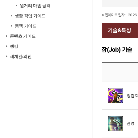
원거리 마법 공격
※ 업데이트 일자 :
2026. 
생활 직업 가이드
풍맥 가이드
기술&특성
콘텐츠 가이드
랭킹
잡(Job) 기술
세계관/외전
쌍검 
잔영