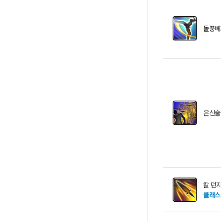
돌풍베
은신술
칼 던
클래스