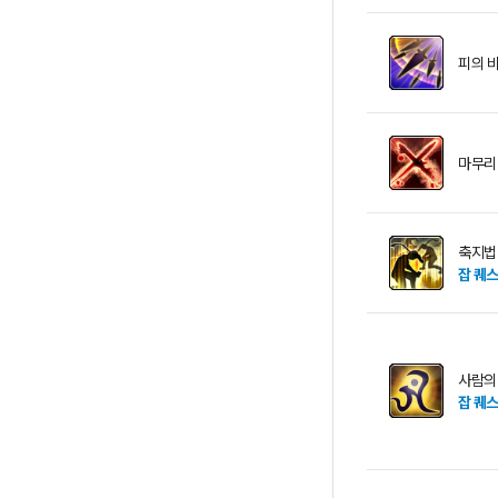
피의 
마무리
축지법
잡 퀘
사람의
잡 퀘