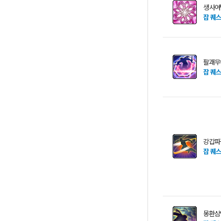
생사여
잡 퀘
팔괘무
잡 퀘
강갑파
잡 퀘
몽환삼