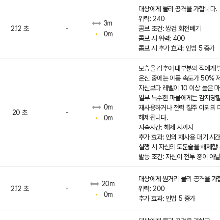
대상에게 물리 공격을 가합니다.
위력: 240
3m
2.12 초
-
콤보 조건: 쌍검 회전베기
0m
콤보 시 위력: 400
콤보 시 추가 효과: 인법 5 증가
모습을 감추어 대부분의 적에게 
은신 중에는 이동 속도가 50% 
자신보다 레벨이 10 이상 높은 
일부 특수한 마물에게는 감지당할
0m
재사용하거나 전력 질주 이외의 
20 초
-
해제됩니다.
0m
지속시간: 해제 시까지
추가 효과: 인의 재사용 대기 시
실행 시 자신의 토둔술을 해제합
발동 조건: 자신이 전투 중이 아닐
대상에게 원거리 물리 공격을 가
20m
2.12 초
-
위력: 200
0m
추가 효과: 인법 5 증가