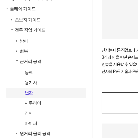
플레이 가이드
초보자 가이드
전투 직업 가이드
방어
닌자는 다른 직업보다 가
회복
3개의 인을 어떤 순서로
근거리 공격
인술을 사용할 수 있습니
닌자의 PvE 기술과 P
몽크
용기사
닌자
사무라이
리퍼
바이퍼
원거리 물리 공격