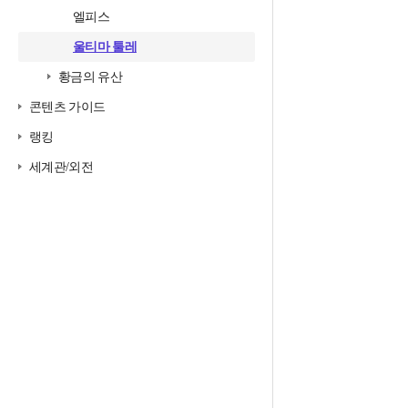
엘피스
울티마 툴레
황금의 유산
콘텐츠 가이드
랭킹
세계관/외전