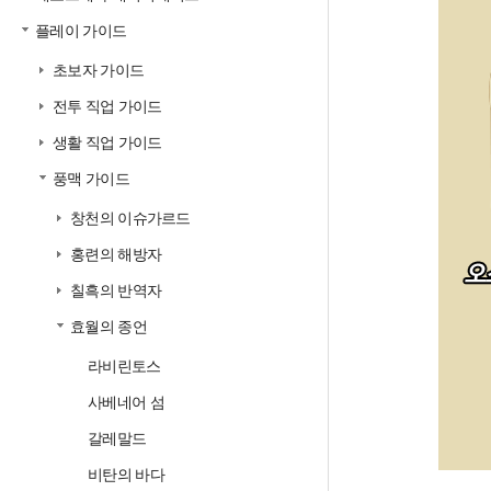
플레이 가이드
초보자 가이드
전투 직업 가이드
생활 직업 가이드
풍맥 가이드
창천의 이슈가르드
홍련의 해방자
칠흑의 반역자
효월의 종언
라비린토스
사베네어 섬
갈레말드
비탄의 바다