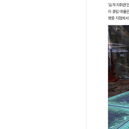
‘요격 지휘관’
이 중립 마물은