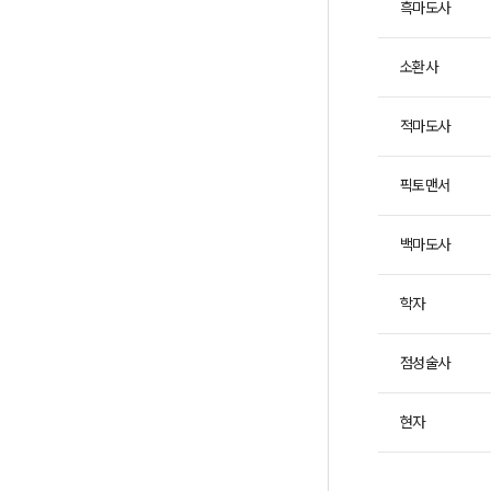
니
흑마도사
다.
소환사
적마도사
픽토맨서
백마도사
학자
점성술사
현자