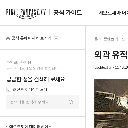
공식 가이드
에오르제아 데
공식 홈페이지 바로가기
홈
콘텐츠 가이드
외곽 유적
파이널판타지14
Updated for 7.55 / 202
공식 가이드에 오신 것을 환영합니다.
궁금한 점을 검색해 보세요.
최신 패치 데이터 보기
검
색
에오르제아 데이터베이스