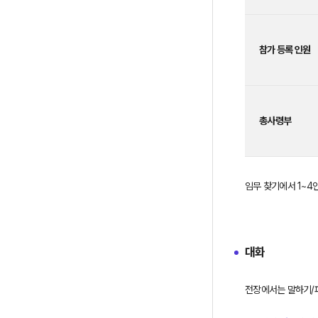
적
지
대
(제
참가 등록 인원
압
전)
역
할
총사령부
제
한,
참
가
임무 찾기에서 1~4
등
록
인
원,
대화
총
사
전장에서는 말하기/파
령
부