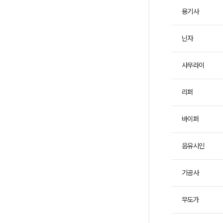
리
용기사
미
트
닌자
브
레
이
사무라이
크
축
리퍼
적
시
바이퍼
간
등
의
음유시인
정
보
기공사
를
제
무도가
공
합