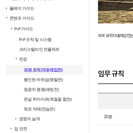
플레이 가이드
콘텐츠 가이드
PvP 가이드
외곽 유적지대(제압전)는
PvP 규칙 및 시스템
크리스탈라인 컨플릭트
전장
외곽 유적지대(제압전)
임무 규칙
봉인된 바위섬(쟁탈전)
영광의 평원(쇄빙전)
온살 하카이르(계절끝 합전)
워코 치테(연습전)
전
장
20분
경쟁의 날개
규
칙
딥 던전
에