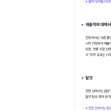
※ 말하기/떠들기/외
에
대
한
정
재출격에 대해서
보
를
제
전장에서는 다른 플레
공
시작 지점에서 재출격
합
또한, 착륙 지점 안
니
다.
탈것
전장 안에서는 일반 
탈것 탑승 중에 공격
※ 전장 안에서는 탈