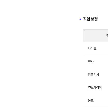
직업 보정
직
나이트
업,
주
는
전사
피
해
암흑기사
량,
받
건브레이커
는
피
해
몽크
량,