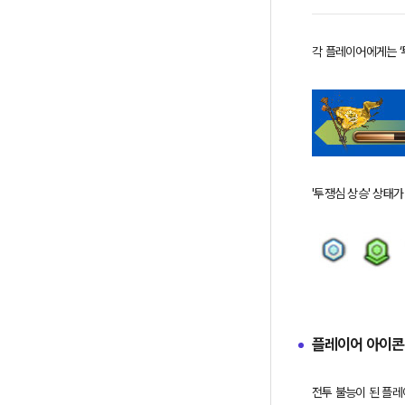
의
정
각 플레이어에게는 ‘
보
를
제
공
합
니
다.
'투쟁심 상승' 상태
플레이어 아이콘
전투 불능이 된 플레