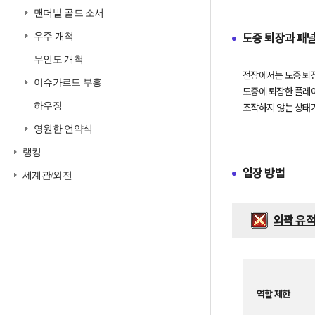
대
맨더빌 골드 소서
한
제
우주 개척
도중 퇴장과 패
한
시
무인도 개척
간
과
전장에서는 도중 퇴장
레
이슈가르드 부흥
도중에 퇴장한 플레이
벨
제
하우징
한
에
영원한 언약식
대
한
랭킹
정
입장 방법
보
세계관/외전
를
제
공
합
외곽 유
니
다.
외
곽
역할 제한
유