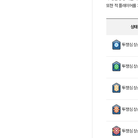
정
되
는
정
상태
보
를
투
투쟁심 상승
제
쟁
공
심
합
상
투쟁심 상
니
태
다.
이
름,
투쟁심 상
투
쟁
심
투쟁심 상
수
치,
효
과
투쟁심 상
등