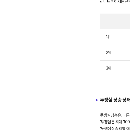
리미트 게이지는 전투
전
1위
장
전
투
2위
중
순
3위
위
에
따
라
축
투쟁심 상승 상
적
량
투쟁심 상승은, 다른
이
'투쟁심'은 최대 '1
보
'투쟁심 상승 레벨'