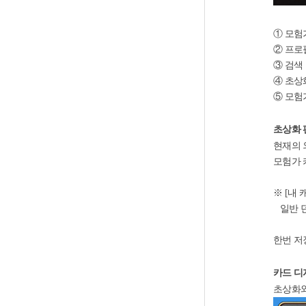
① 모험
② 프로
③ 검색
④ 초상
⑤ 모험
초상화 
현재의 
모험가 
※ [내
일반 던
한번 저
카드 디
초상화와