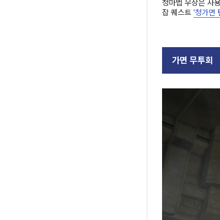
청마법 우상은 사용
잡 퀘스트
'청가면 
가면 무투회