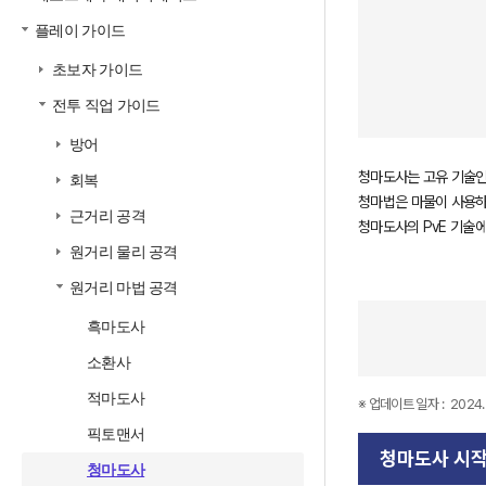
플레이 가이드
초보자 가이드
전투 직업 가이드
방어
청마도사는 고유 기술인
회복
청마법은 마물이 사용하
근거리 공격
청마도사의 PvE 기술
원거리 물리 공격
원거리 마법 공격
흑마도사
소환사
적마도사
※ 업데이트 일자 :
2024. 
픽토맨서
청마도사 시작
청마도사