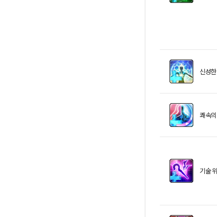
신성한
쾌속의
기술 