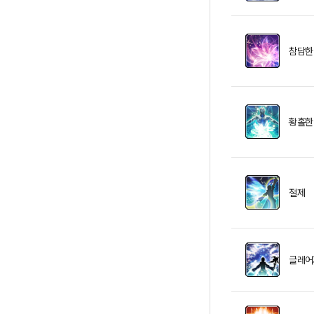
참담한
황홀한
절제
글레어