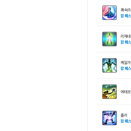
쾌속의
잡 퀘
리제네
잡 퀘
케알가
잡 퀘
에테르
홀리
잡 퀘