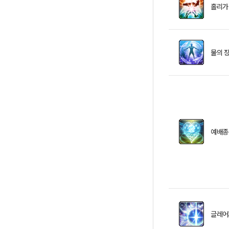
홀리가
물의 
예배종
글레어