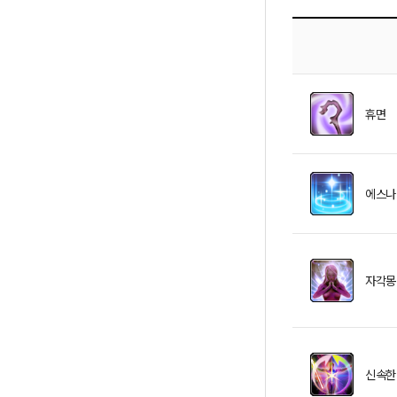
휴면
에스나
자각몽
신속한