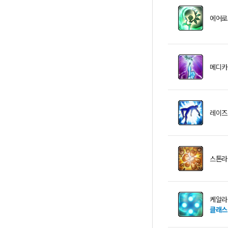
에어로
메디카
레이즈
스톤라
케알라
클래스