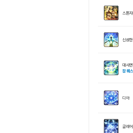
스톤쟈
신성한
대사면
잡 퀘
디아
글레어