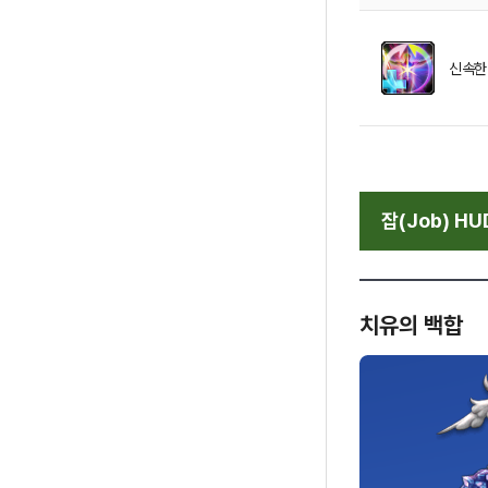
신속한
잡(Job) HU
치유의 백합