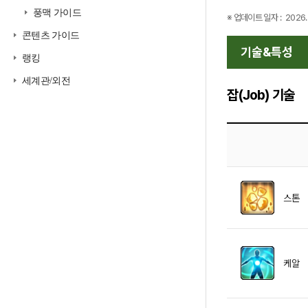
풍맥 가이드
※ 업데이트 일자 :
2026. 
콘텐츠 가이드
기술&특성
랭킹
세계관/외전
잡(Job) 기술
스톤
케알