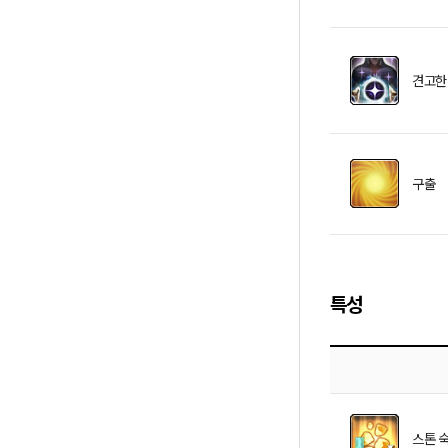
견고한
구출
특성
스톤 