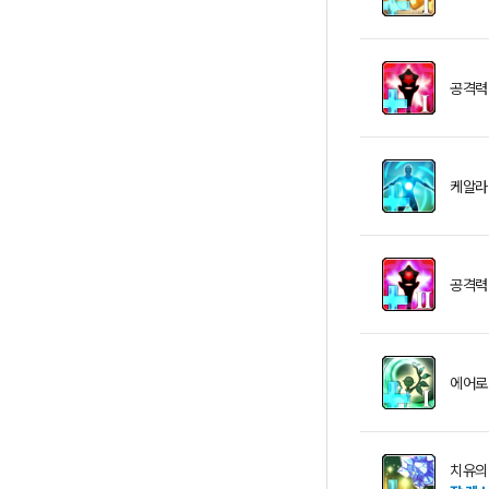
공격력
케알라
공격력 
에어로
치유의