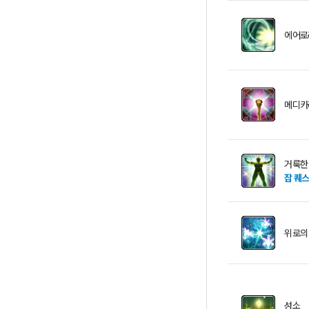
에어로
메디카
거룩한
잡 퀘
위로의
성소