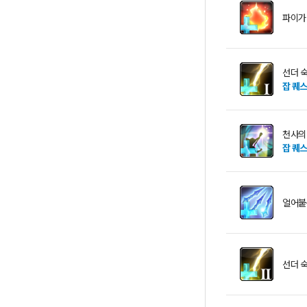
파이가
선더 
잡 퀘
천사의
잡 퀘
얼어붙
선더 숙