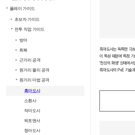
플레이 가이드
초보자 가이드
전투 직업 가이드
방어
흑마도사는 독특한 극성
회복
이 특성 때문에 특정 기
근거리 공격
'천상의 화염' 상태에서
흑마도사의 PvE 기술과
원거리 물리 공격
원거리 마법 공격
흑마도사
소환사
적마도사
픽토맨서
청마도사