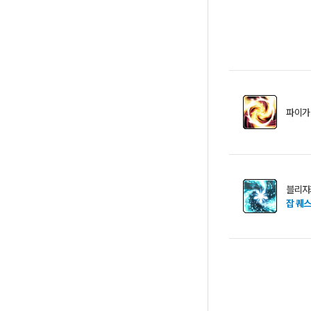
파이가
블리자
잡 퀘