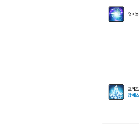
얼어붙
프리즈
잡 퀘