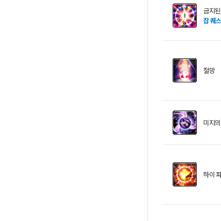
금지된
잡 퀘
절망
미지의
하이 