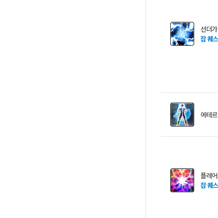
선더가
잡 퀘
에테르
플레어
잡 퀘