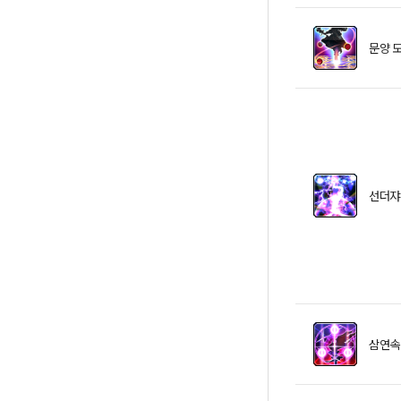
문양 
선더쟈
삼연속