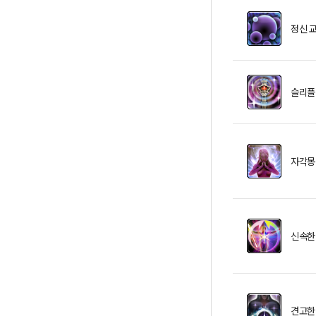
정신 
슬리플
자각몽
신속한
견고한