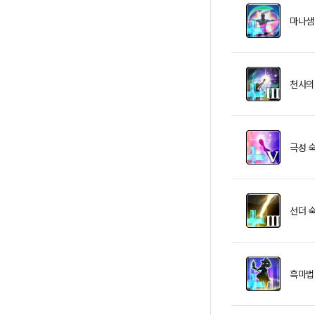
마나샘
천사의 
극성 숙
선더 숙
흑마법