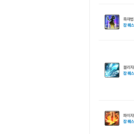
흑마법
잡 퀘
블리자
잡 퀘
파이쟈
잡 퀘