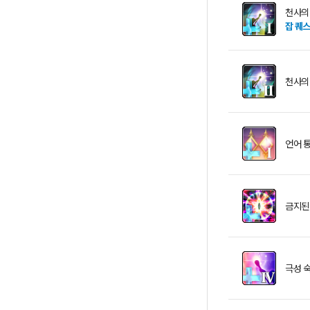
천사의
잡 퀘
천사의 
언어 
금지된
극성 숙