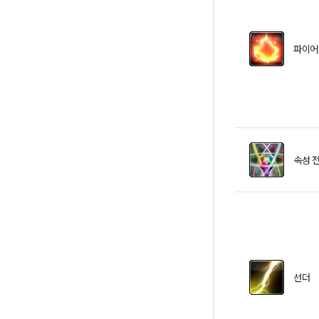
파이어
속성 
선더