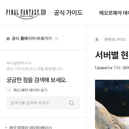
공식 가이드
에오르제아 데
공식 홈페이지 바로가기
홈
콘텐츠 가이드
서버별 
파이널판타지14
Updated for 7.51 / 202
공식 가이드에 오신 것을 환영합니다.
궁금한 점을 검색해 보세요.
최신 패치 데이터 보기
검
색
에오르제아 데이터베이스