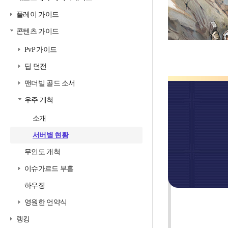
플레이 가이드
콘텐츠 가이드
PvP 가이드
딥 던전
우
맨더빌 골드 소서
주
개
우주 개척
척
보
소개
고
서
서버별 현황
무인도 개척
이슈가르드 부흥
하우징
영원한 언약식
랭킹