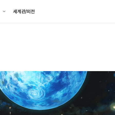
킹
세계관/외전