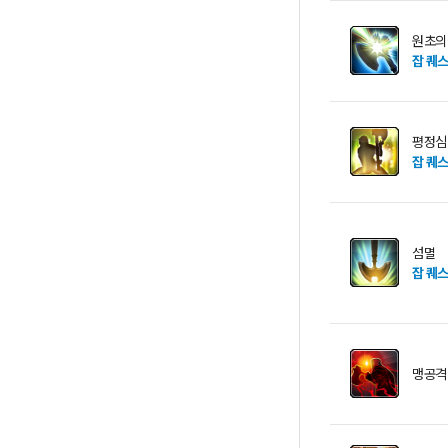
원초의
잡 퀘
평정심
잡 퀘
섬멸
잡 퀘
맹공격