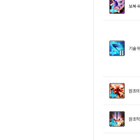
보복 
기술 위
원초의
원초적