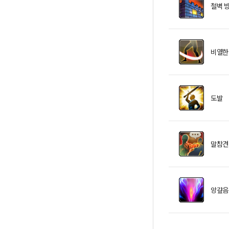
철벽 
비열한
도발
말참견
앙갚음