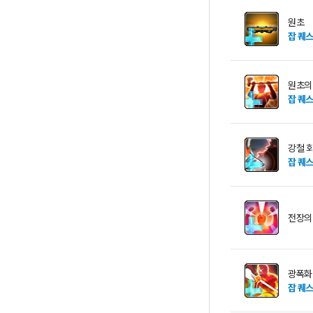
원초
잡 퀘
원초의
잡 퀘
강철 
잡 퀘
전장의
광폭화
잡 퀘