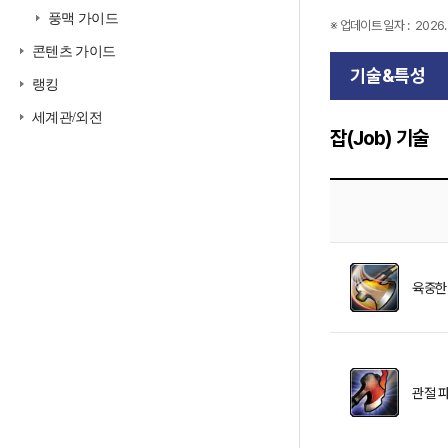
풍맥 가이드
※ 업데이트 일자 :
2026. 
콘텐츠 가이드
기술&특성
랭킹
세계관/외전
잡(Job) 기술
육중한
관절 