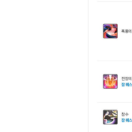
폭풍의
전장의
잡 퀘
참수
잡 퀘