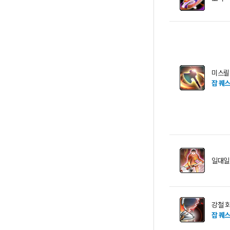
미스릴
잡 퀘
일대일
강철 
잡 퀘