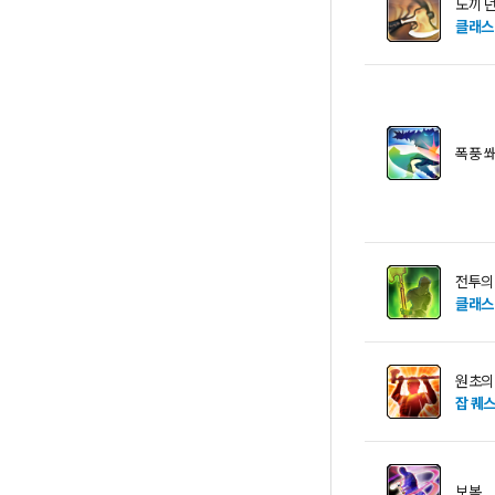
도끼 
클래스
폭풍 
전투의
클래스
원초의
잡 퀘
보복