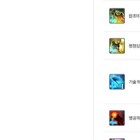
원초의
평정심
기술 
맹공격