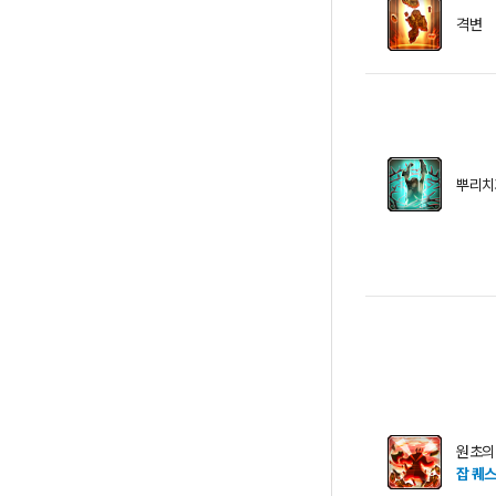
격변
뿌리치
원초의
잡 퀘