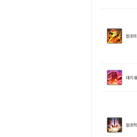
원초의
대지 
원초적