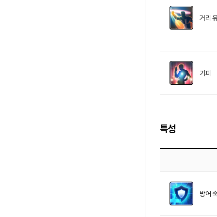
거리 
기피
특성
방어 