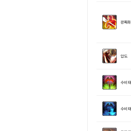
광폭화
압도
수비 
수비 