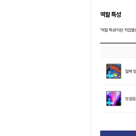
역할 특성
'역할 특성'이란 직업별
철벽 
앙갚음