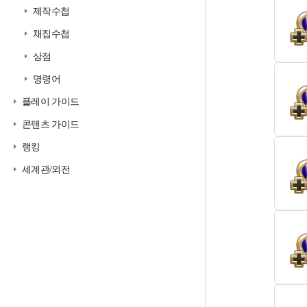
제작수첩
채집수첩
상점
명령어
플레이 가이드
콘텐츠 가이드
랭킹
세계관/외전