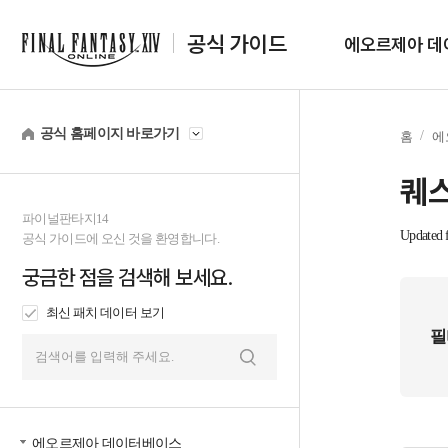
공식 가이드
에오르제아 데
공식 홈페이지 바로가기
홈
에
퀘스
파이널판타지14
Updated f
공식 가이드에 오신 것을 환영합니다.
궁금한 점을 검색해 보세요.
최신 패치 데이터 보기
필
검
색
에오르제아 데이터베이스