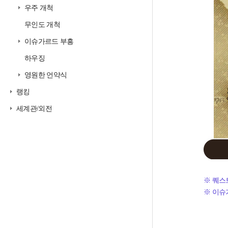
우주 개척
무인도 개척
이슈가르드 부흥
하우징
영원한 언약식
랭킹
세계관/외전
※ 퀘스
※ 이슈