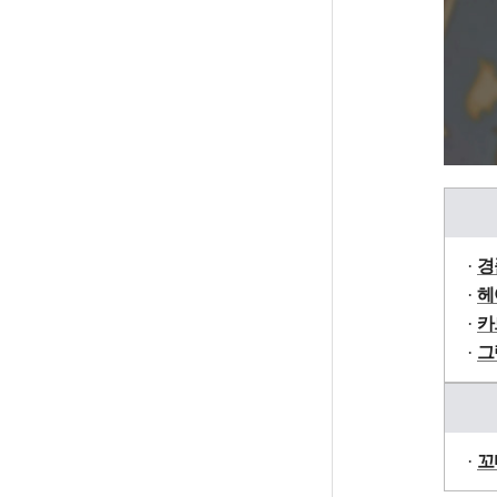
경
헤
카
그
꼬