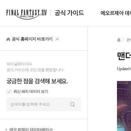
공식 가이드
에오르제아 데
공식 홈페이지 바로가기
홈
콘
맨더
파이널판타지14
Updated f
공식 가이드에 오신 것을 환영합니다.
궁금한 점을 검색해 보세요.
최신 패치 데이터 보기
검
색
에오르제아 데이터베이스