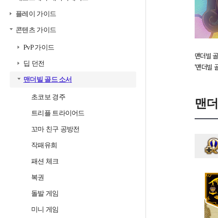
플레이 가이드
콘텐츠 가이드
PvP 가이드
맨더빌 골
딥 던전
'맨더빌 
맨더빌 골드 소서
초코보 경주
맨더
트리플 트라이어드
꼬마 친구 공방전
작패유희
패션 체크
복권
돌발 게임
미니 게임