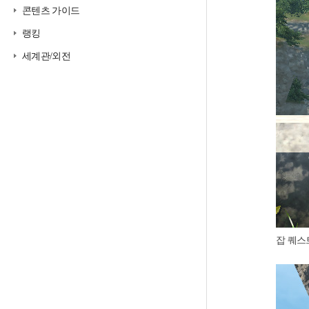
콘텐츠 가이드
랭킹
세계관/외전
잡 퀘스