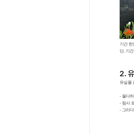
기간 한
단, 기
2.
유실물 
- 울다하 달
- 림사 로
- 그리다니