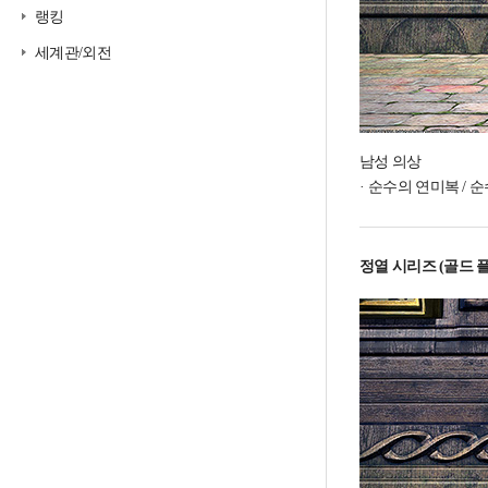
랭킹
세계관/외전
남성 의상
순수의 연미복 / 순
정열 시리즈 (골드 