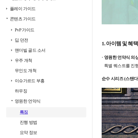
플레이 가이드
콘텐츠 가이드
PvP 가이드
딥 던전
1. 아이템 및 혜택
맨더빌 골드 소서
영원한 언약식 의
우주 개척
특별 퀘스트를 진행
무인도 개척
순수 시리즈 (스탠다
이슈가르드 부흥
하우징
영원한 언약식
특징
진행 방법
요약 정보