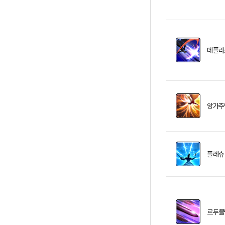
데플라
앙가주
플레슈
르두블