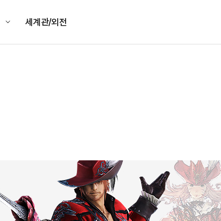
킹
세계관/외전