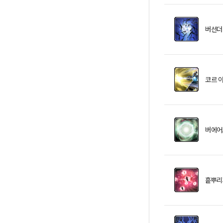
버선더
코르 
버에어
흩뿌리