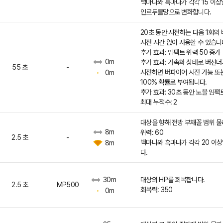
백마나와 흑마나가 각각 15 이상
인르두블망으로 변화합니다.
20초 동안 시전하는 다음 1회의
시전 시간 없이 사용할 수 있습니
추가 효과: 임팩트 위력 50 증가
0m
추가 효과: 가속화 상태로 버선
55 초
-
시전하면 버파이어 시전 가능 또
0m
100% 확률로 부여됩니다.
추가 효과: 30초 동안 노블 임팩
최대 누적수: 2
대상을 향해 전방 부채꼴 범위 물
8m
위력: 60
2.5 초
-
백마나와 흑마나가 각각 20 이상
8m
다.
대상의 HP를 회복합니다.
30m
2.5 초
MP500
회복력: 350
0m