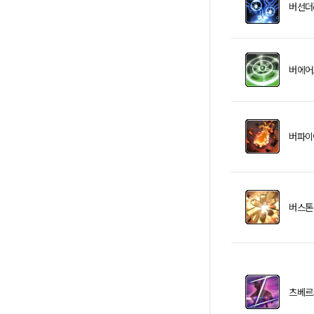
버선더
버에어
버파이
버스톤
츠베르