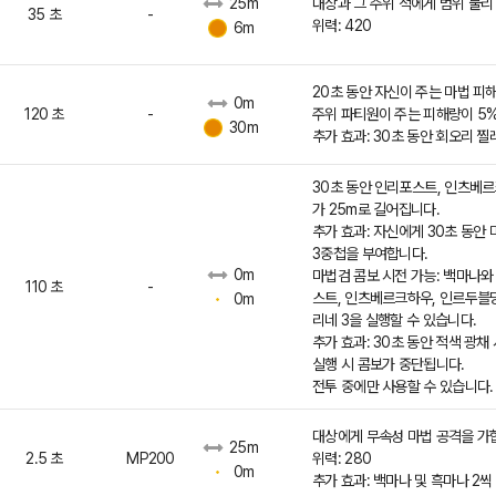
대상과 그 주위 적에게 범위 물리
25m
35 초
-
위력: 420
6m
20초 동안 자신이 주는 마법 피해
0m
120 초
-
주위 파티원이 주는 피해량이 5
30m
추가 효과: 30초 동안 회오리 찔
30초 동안 인리포스트, 인츠베
가 25m로 길어집니다.
추가 효과: 자신에게 30초 동안
3중첩을 부여합니다.
0m
마법검 콤보 시전 가능: 백마나와
110 초
-
스트, 인츠베르크하우, 인르두블망,
0m
리네 3을 실행할 수 있습니다.
추가 효과: 30초 동안 적색 광채
실행 시 콤보가 중단됩니다.
전투 중에만 사용할 수 있습니다.
대상에게 무속성 마법 공격을 가
25m
2.5 초
MP200
위력: 280
0m
추가 효과: 백마나 및 흑마나 2씩