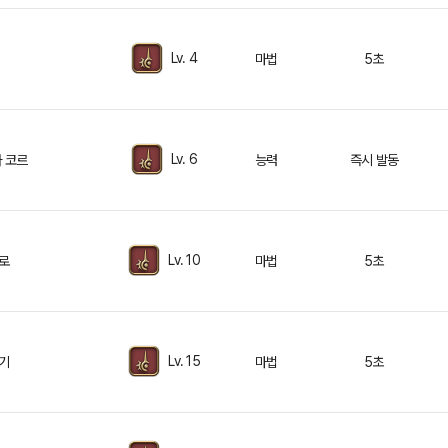
Lv. 4
마법
5초
Lv. 6
아 코르
능력
즉시 발동
Lv. 10
로
마법
5초
Lv. 15
기
마법
5초