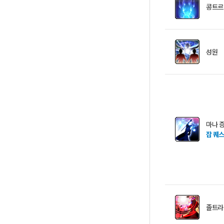
콩트르
성원
마나 
잡 퀘
졸트라