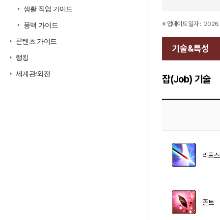
생활 직업 가이드
※ 업데이트 일자 :
2026. 
풍맥 가이드
콘텐츠 가이드
기술&특성
랭킹
세계관/외전
잡(Job) 기술
리포스
졸트