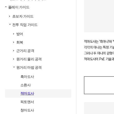
플레이 가이드
초보자 가이드
전투 직업 가이드
방어
적마도사는 '흑마나'와 
회복
각각의 마나는 특정 기
근거리 공격
그러나 두 마나의 균형
적마도사의 PvE 기술과
원거리 물리 공격
원거리 마법 공격
흑마도사
소환사
적마도사
픽토맨서
청마도사