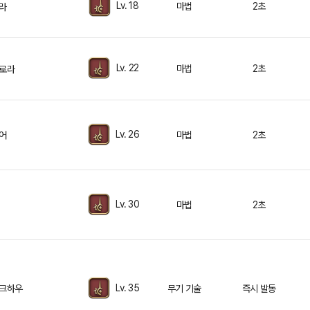
Lv. 18
마법
2초
라
Lv. 22
마법
2초
로라
Lv. 26
어
마법
2초
Lv. 30
마법
2초
Lv. 35
크하우
무기 기술
즉시 발동