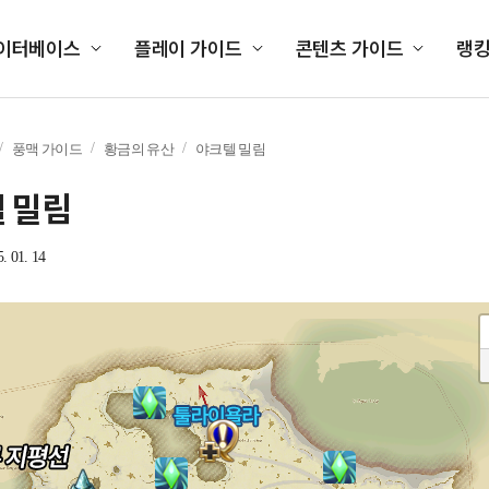
이터베이스
플레이 가이드
콘텐츠 가이드
랭
풍맥 가이드
황금의 유산
야크텔 밀림
 밀림
5. 01. 14