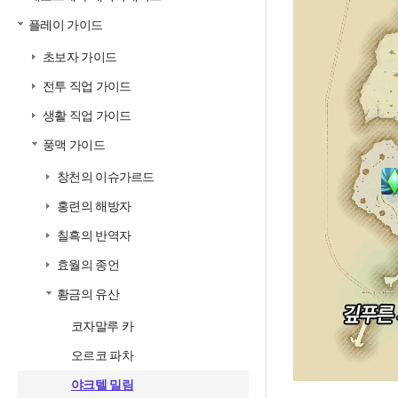
플레이 가이드
초보자 가이드
전투 직업 가이드
생활 직업 가이드
풍맥 가이드
창천의 이슈가르드
홍련의 해방자
칠흑의 반역자
효월의 종언
황금의 유산
코자말루 카
오르코 파차
야크텔 밀림