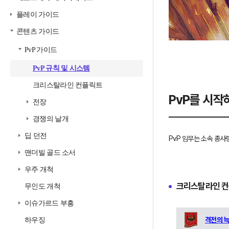
플레이 가이드
콘텐츠 가이드
PvP 가이드
PvP 규칙 및 시스템
크리스탈라인 컨플릭트
PvP를 시
전장
경쟁의 날개
딥 던전
PvP 임무는 소속 총사
맨더빌 골드 소서
우주 개척
크리스탈라인 컨플
무인도 개척
이슈가르드 부흥
격전의 늑
하우징