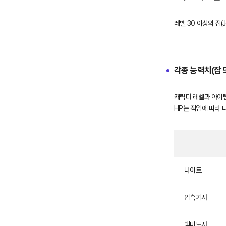
레벨 30 이상의 잡(
각종 능력치(잡 
캐릭터 레벨과 아이템
직
나이트
업
별
HP
암흑기사
정
보
백마도사