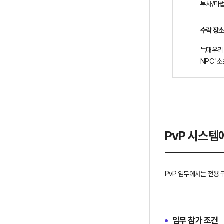
투사/마법
수락 장
늑대우리 부두
NPC '
PvP 시스템
PvP 임무에서는 전용
임무 참가 조건