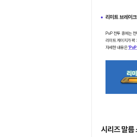
크
리
리미트 브레이크
스
탈
라
PvP 전투 중에는 
인
리미트 게이지가 꽉 
컨
자세한 내용은
‘Pv
플
릭
트,
전
장
경
쟁
의
날
개
에
시리즈 말름
서