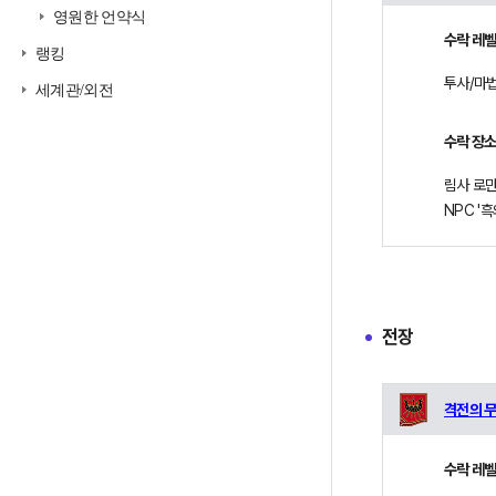
영원한 언약식
수락 레
랭킹
투사/마법
세계관/외전
수락 장
림사 로만사 
NPC '
전장
격전의 무
수락 레