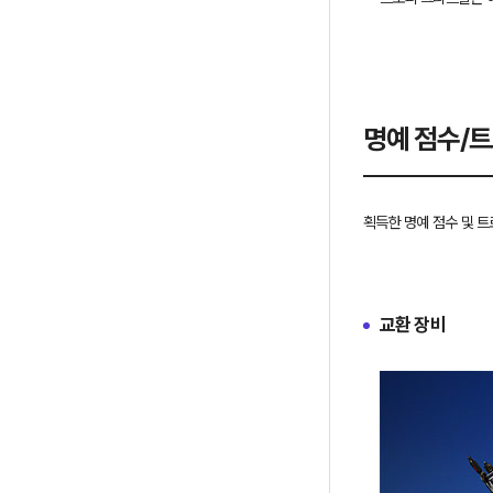
명예 점수/
획득한 명예 점수 및 트
교환 장비
시
이
리
전
즈
항
말
목
름
으