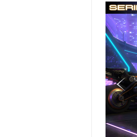
시
이
리
전
즈
항
11
목
보
으
상
로
에
이
어
동
스
트
리
트
의
상