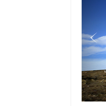
스
로
톤
이
착
동
용
모
습
1