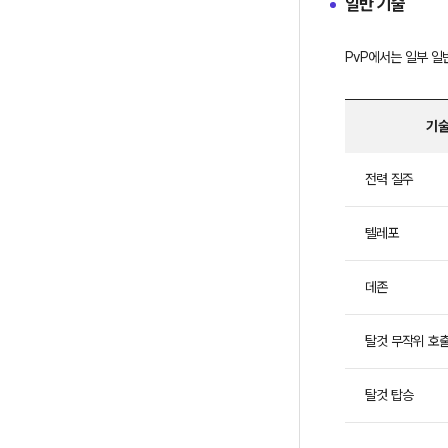
일반 기술
PvP에서는 일부 일
기술
기
전력 질주
술
이
름
텔레포
과
늑
데존
대
우
탈것 무작위 호
리
부
두,
탈것 탑승
결
투,