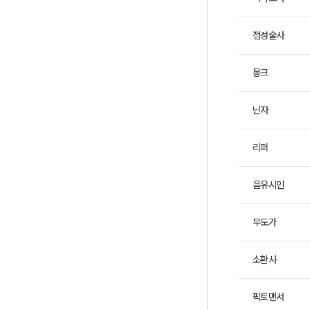
를
제
점성술사
공
합
니
몽크
다.
닌자
리퍼
음유시인
무도가
소환사
픽토맨서