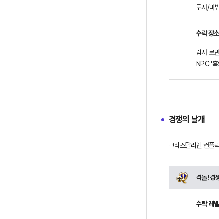
투사/마법
수락 장
림사 로만사 
NPC '
경쟁의 날개
크리스탈라인 컨플릭트
격돌! 경
수락 레