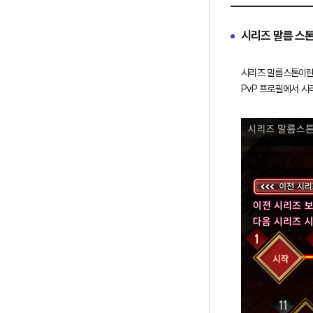
사
용
시리즈 말름 스
가
능
여
시리즈 말름스톤이란
부
에
대
한
정
보
를
제
공
합
니
다.