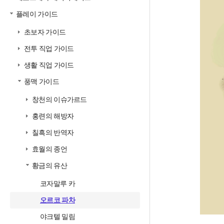
플레이 가이드
초보자 가이드
전투 직업 가이드
생활 직업 가이드
풍맥 가이드
창천의 이슈가르드
홍련의 해방자
칠흑의 반역자
효월의 종언
황금의 유산
코자말루 카
오르코 파차
야크텔 밀림