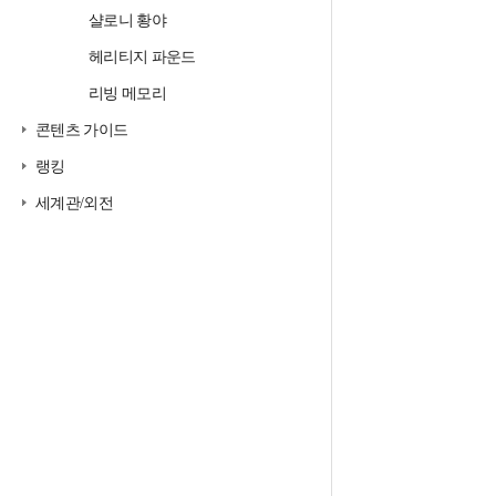
샬로니 황야
헤리티지 파운드
리빙 메모리
콘텐츠 가이드
랭킹
세계관/외전