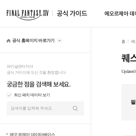
공식 가이드
에오르제아 데
공식 홈페이지 바로가기
홈
에
퀘스
파이널판타지14
Updated f
공식 가이드에 오신 것을 환영합니다.
궁금한 점을 검색해 보세요.
최신 패치 데이터 보기
필
검
색
에오르제아 데이터베이스