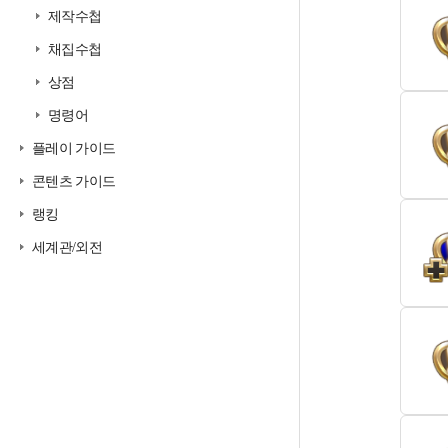
제작수첩
채집수첩
상점
명령어
플레이 가이드
콘텐츠 가이드
랭킹
세계관/외전