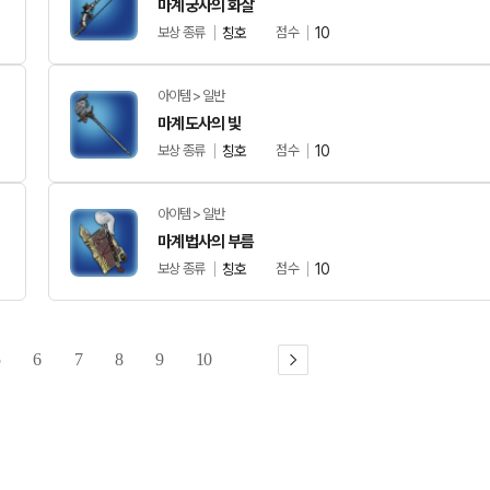
마계궁사의 화살
보상 종류
칭호
점수
10
아이템 > 일반
마계도사의 빛
보상 종류
칭호
점수
10
아이템 > 일반
마계법사의 부름
보상 종류
칭호
점수
10
5
6
7
8
9
10
다
음