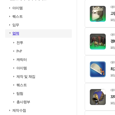
아이
아이템
고
퀘스트
보상
임무
업적
아이
경
전투
보상
PvP
캐릭터
아이
아이템
최
보상
제작 및 채집
퀘스트
아이
탐험
꼬
총사령부
보상
제작수첩