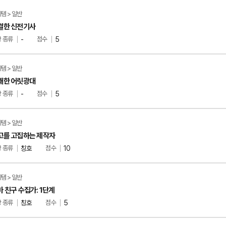
템 > 일반
결한 신전기사
 종류
-
점수
5
템 > 일반
쾌한 어릿광대
 종류
-
점수
5
템 > 일반
고를 고집하는 제작자
 종류
칭호
점수
10
템 > 일반
마 친구 수집가: 1단계
 종류
칭호
점수
5