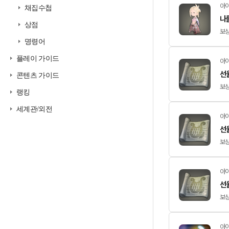
아이
채집수첩
나를
상점
보상
명령어
플레이 가이드
아이
선
콘텐츠 가이드
보상
랭킹
세계관/외전
아이
선
보상
아이
선
보상
아이