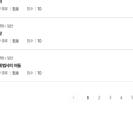
야
 종류
칭호
점수
10
템 > 일반
랑
 종류
칭호
점수
10
템 > 일반
계법사의 어둠
 종류
칭호
점수
10
전
이
1
2
3
4