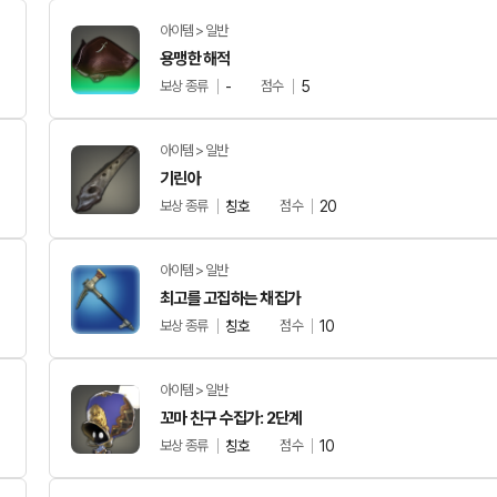
아이템 > 일반
용맹한 해적
보상 종류
-
점수
5
아이템 > 일반
기린아
보상 종류
칭호
점수
20
아이템 > 일반
최고를 고집하는 채집가
보상 종류
칭호
점수
10
아이템 > 일반
꼬마 친구 수집가: 2단계
보상 종류
칭호
점수
10