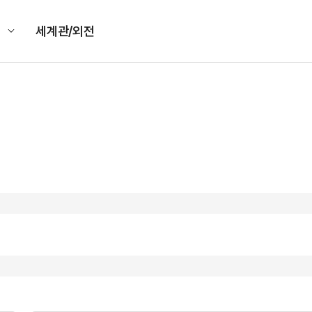
킹
세계관/외전