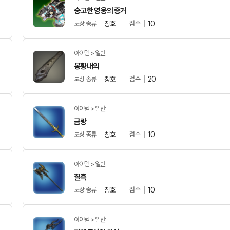
숭고한 영웅의 증거
보상 종류
칭호
점수
10
아이템 > 일반
봉황내의
보상 종류
칭호
점수
20
아이템 > 일반
금랑
보상 종류
칭호
점수
10
아이템 > 일반
칠흑
보상 종류
칭호
점수
10
아이템 > 일반