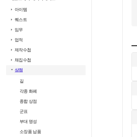
아이템
퀘스트
임무
업적
제작수첩
채집수첩
상점
길
각종 화폐
종합 상점
군표
부대 명성
소장품 납품