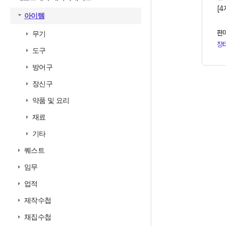
[4
아이템
판
무기
장
도구
방어구
장신구
약품 및 요리
재료
기타
퀘스트
임무
업적
제작수첩
채집수첩