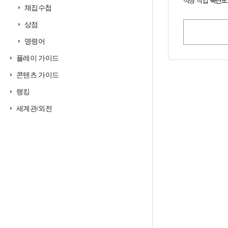
적정 작업 숙련도:
채집수첩
상점
명령어
플레이 가이드
콘텐츠 가이드
랭킹
세계관/외전