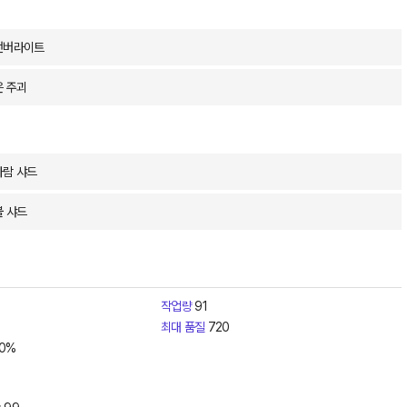
댄버라이트
은 주괴
바람 샤드
불 샤드
작업량
91
최대 품질
720
0%