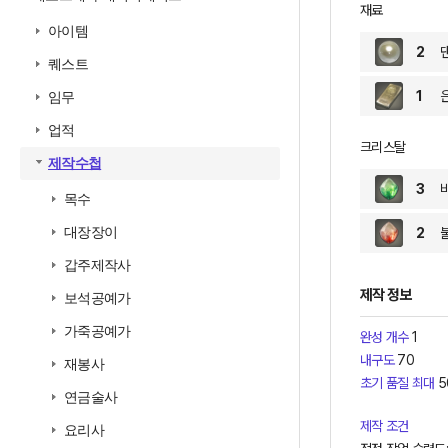
재료
아이템
2
퀘스트
1
임무
업적
크리스탈
제작수첩
3
목수
대장장이
2
갑주제작사
제작 정보
보석공예가
가죽공예가
완성 개수
1
내구도
70
재봉사
초기 품질 최대
5
연금술사
제작 조건
요리사