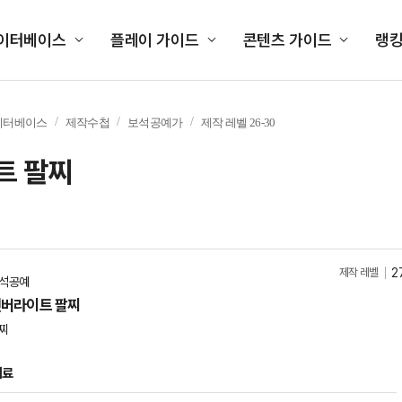
이터베이스
플레이 가이드
콘텐츠 가이드
랭
이터베이스
제작수첩
보석공예가
제작 레벨 26-30
트 팔찌
제작 레벨
2
석공예
버라이트 팔찌
찌
재료