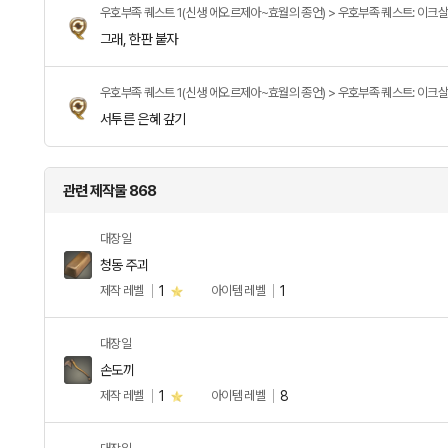
우호부족 퀘스트 1(신생 에오르제아~효월의 종언) > 우호부족 퀘스트: 이크
그래, 한판 붙자
우호부족 퀘스트 1(신생 에오르제아~효월의 종언) > 우호부족 퀘스트: 이크
서투른 은혜 갚기
관련 제작물 868
대장일
청동 주괴
제작 레벨
1
아이템 레벨
1
대장일
손도끼
제작 레벨
1
아이템 레벨
8