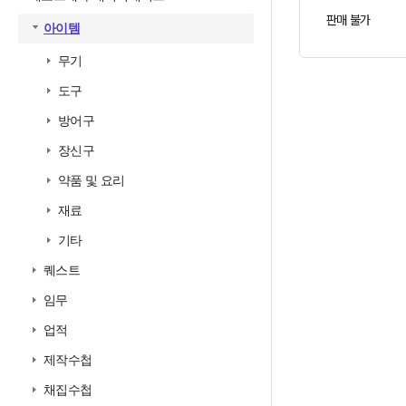
판매 불가
아이템
무기
도구
방어구
장신구
약품 및 요리
재료
기타
퀘스트
임무
업적
제작수첩
채집수첩