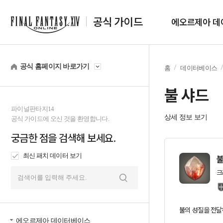
공식 가이드
에오르제아 데
공식 홈페이지 바로가기
홈
데이터베이스
불 샤드
파이널판타지14
상세 정보 보기
공식 가이드에 오신 것을 환영합니다.
궁금한 점을 검색해 보세요.
최신 패치 데이터 보기
불
크
검
색
불의 성질을 전달
에오르제아 데이터베이스