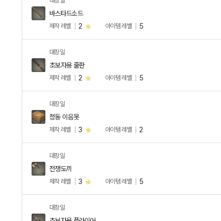
대장일
바스타드소드
제작 레벨
2
아이템 레벨
5
대장일
초보자용 줄판
제작 레벨
2
아이템 레벨
5
대장일
청동 이음못
제작 레벨
3
아이템 레벨
2
대장일
전쟁도끼
제작 레벨
3
아이템 레벨
5
대장일
초보자용 플라이어