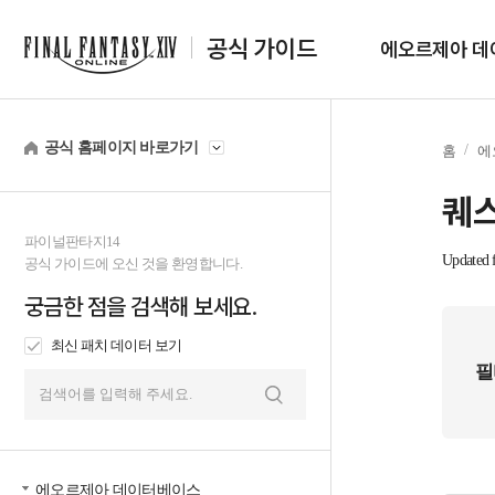
공식 가이드
에오르제아 데
공식 홈페이지 바로가기
홈
에
퀘스
파이널판타지14
Updated f
공식 가이드에 오신 것을 환영합니다.
궁금한 점을 검색해 보세요.
최신 패치 데이터 보기
필
검
색
에오르제아 데이터베이스