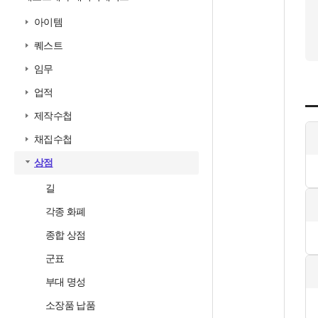
아이템
퀘스트
임무
업적
제작수첩
채집수첩
상점
길
각종 화폐
종합 상점
군표
부대 명성
소장품 납품