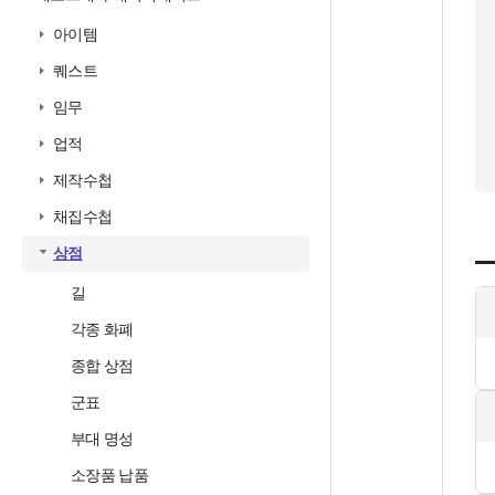
아이템
퀘스트
임무
업적
제작수첩
채집수첩
상점
길
각종 화폐
종합 상점
군표
부대 명성
소장품 납품