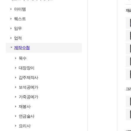
아이템
재
퀘스트
임무
업적
제작수첩
목수
대장장이
갑주제작사
보석공예가
크
가죽공예가
재봉사
연금술사
요리사