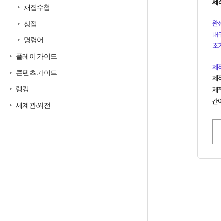
제
채집수첩
완
상점
내
명령어
초
플레이 가이드
제
콘텐츠 가이드
제작
랭킹
제작
간이
세계관/외전