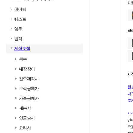
재
아이템
퀘스트
임무
크
업적
제작수첩
목수
대장장이
제
갑주제작사
완
보석공예가
내
가죽공예가
초
재봉사
제
연금술사
간
적정
요리사