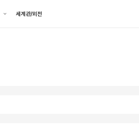
킹
세계관/외전