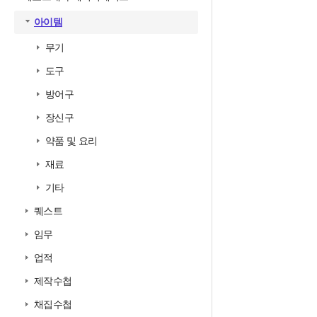
아이템
무기
도구
방어구
장신구
약품 및 요리
재료
기타
퀘스트
임무
업적
제작수첩
채집수첩