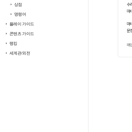
수
상점
마
명령어
마테
플레이 가이드
문장
콘텐츠 가이드
랭킹
매
세계관/외전