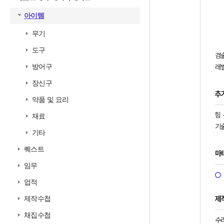
아이템
무기
도구
검
방어구
레벨
장신구
추
약품 및 요리
힘 
재료
기술
기타
퀘스트
마
임무
업적
제
제작수첩
채집수첩
수