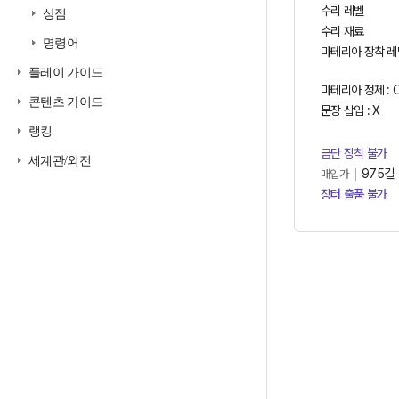
수리 레벨
상점
수리 재료
명령어
마테리아 장착 레
플레이 가이드
마테리아 정제 : 
콘텐츠 가이드
문장 삽입 : X
랭킹
금단 장착 불가
세계관/외전
975길
매입가
장터 출품 불가