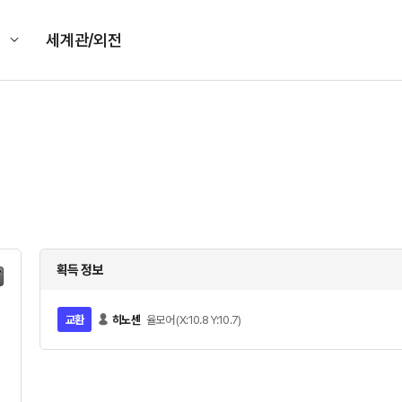
킹
세계관/외전
획득 정보
교환
히노센
율모어 (X:10.8 Y:10.7)