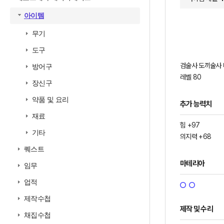
아이템
무기
도구
검술사 도끼술사 
방어구
레벨 80
장신구
약품 및 요리
추가 능력치
재료
힘 +97
기타
의지력 +68
퀘스트
마테리아
임무
업적
제작수첩
제작 및 수리
채집수첩