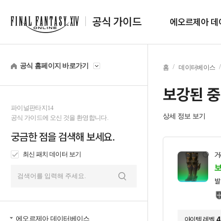
공식 가이드
에오르제아 데
공식 홈페이지 바로가기
홈
데이터베이스
보강된 중
파이널판타지14
상세 정보 보기
공식 가이드에 오신 것을 환영합니다.
궁금한 점을 검색해 보세요.
최신 패치 데이터 보기
거
보
발
검
색
에오르제아 데이터베이스
아이템 레벨
4