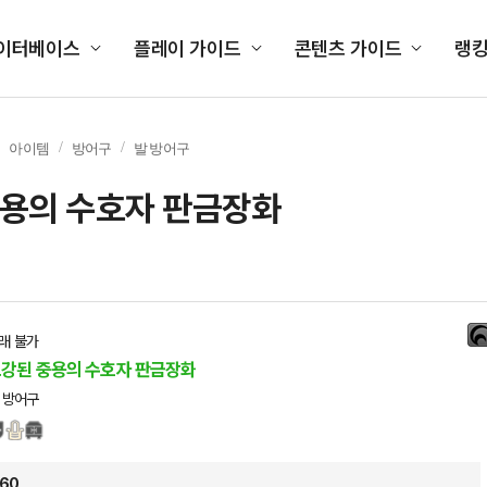
이터베이스
플레이 가이드
콘텐츠 가이드
랭
아이템
방어구
발 방어구
용의 수호자 판금장화
래 불가
강된 중용의 수호자 판금장화
 방어구
60