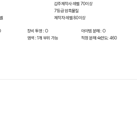
갑주제작사 레벨 70이상
7등급 암흑물질
벨
제작자 레벨 80이상
O
장비 투영 : O
아이템 분해 : O
염색 : 1개 부위 가능
적정 분해 숙련도: 460