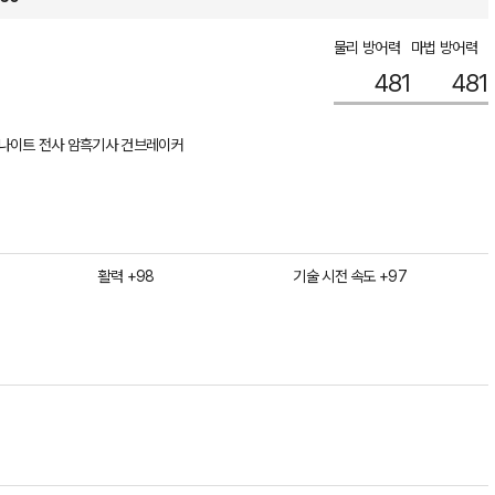
물리 방어력
마법 방어력
481
481
나이트 전사 암흑기사 건브레이커
활력 +98
기술 시전 속도 +97