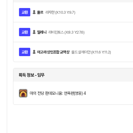
교환
욜르
라자한 (X:10.3 Y:9.7)
교환
밀레니
라비린토스 (X:8.3 Y:27.6)
교환
아고라 상인조합 교역상
올드 샬레이안 (X:11.6 Y:11.2)
획득 정보 - 임무
마의 전당 판데모니움: 연옥편(영웅) 4