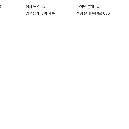
O
장비 투영 : O
아이템 분해 : O
염색 : 1개 부위 가능
적정 분해 숙련도: 635