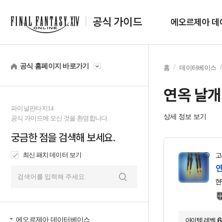
공식 가이드
에오르제아 데
공식 홈페이지 바로가기
홈
데이터베이스
연옥 날개
파이널판타지14
상세 정보 보기
공식 가이드에 오신 것을 환영합니다.
궁금한 점을 검색해 보세요.
최신 패치 데이터 보기
고
연
현
검
색
에오르제아 데이터베이스
아이템 레벨
6