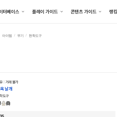
이터베이스
플레이 가이드
콘텐츠 가이드
랭
아이템
무기
현학도구
유
거래 불가
옥 날개
학도구
35