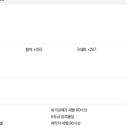
활력 +350
극대화 +287
보석공예가 레벨 80이상
8등급 암흑물질
벨
제작자 레벨 90이상