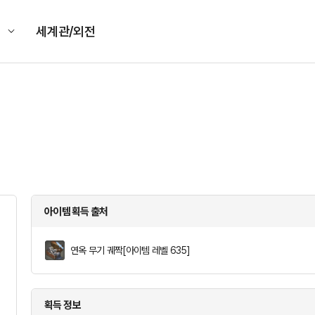
킹
세계관/외전
아이템 획득 출처
연옥 무기 궤짝[아이템 레벨 635]
획득 정보