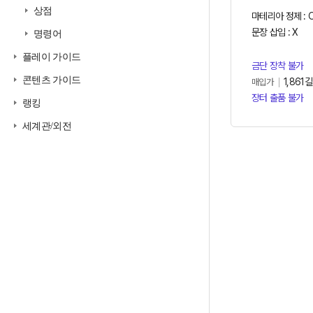
상점
마테리아 정제 : 
문장 삽입 : X
명령어
플레이 가이드
금단 장착 불가
콘텐츠 가이드
1,861길
매입가
장터 출품 불가
랭킹
세계관/외전