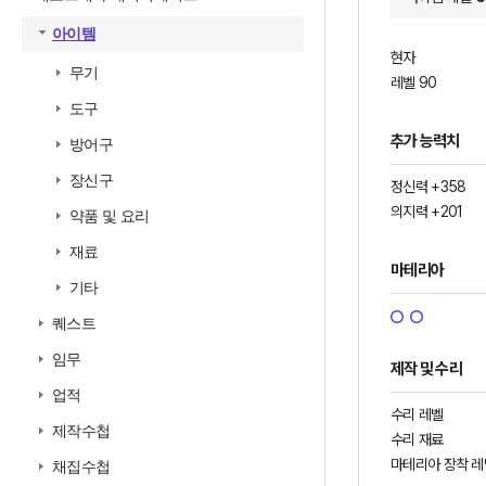
아이템
현자
무기
레벨 90
도구
추가 능력치
방어구
장신구
정신력 +358
의지력 +201
약품 및 요리
재료
마테리아
기타
퀘스트
임무
제작 및 수리
업적
수리 레벨
제작수첩
수리 재료
마테리아 장착 레
채집수첩