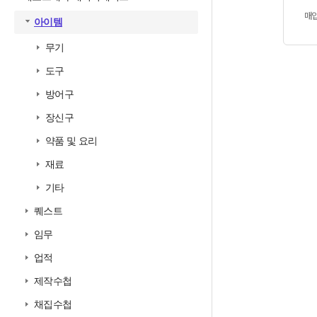
매
아이템
무기
도구
방어구
장신구
약품 및 요리
재료
기타
퀘스트
임무
업적
제작수첩
채집수첩