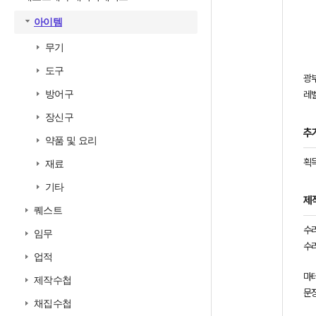
아이템
무기
도구
광
방어구
레벨
장신구
추
약품 및 요리
획득
재료
기타
제
퀘스트
수
임무
수
업적
마테
제작수첩
문장
채집수첩