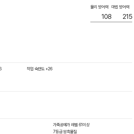
물리 방어력
마법 방어력
108
215
6
작업 숙련도 +26
가죽공예가 레벨 61이상
7등급 암흑물질