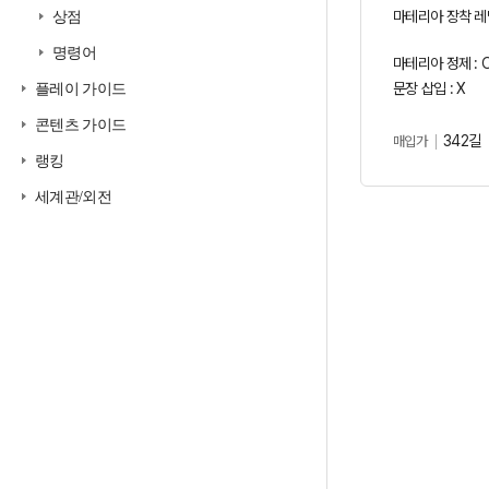
마테리아 장착 레
상점
명령어
마테리아 정제 : 
문장 삽입 : X
플레이 가이드
콘텐츠 가이드
342길
매입가
랭킹
세계관/외전