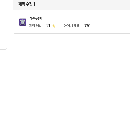
제작수첩 1
가죽공예
제작 레벨
71
아이템 레벨
330