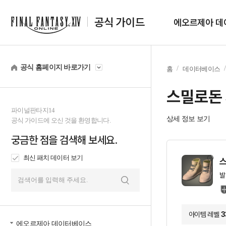
공식 가이드
에오르제아 데
공식 홈페이지 바로가기
홈
데이터베이스
스밀로돈
파이널판타지14
상세 정보 보기
공식 가이드에 오신 것을 환영합니다.
궁금한 점을 검색해 보세요.
최신 패치 데이터 보기
스
발
검
색
아이템 레벨
3
에오르제아 데이터베이스