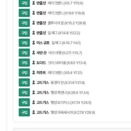
구입
만물상
레이크랜드 (X:5.7 Y:16.9)
구입
만물상
레이크랜드 (X:18.6 Y:18.8)
구입
만물상
콜루시아 섬 (X:15.2 Y:28.8)
구입
만물상
일 메그 (X:14.8 Y:32.2)
구입
이스 규프
일 메그 (X:19.7 Y:4.1)
구입
사안 산
아므 아랭 (X:27.1 Y:15.7)
구입
도다드
크리스타리움 (X:8.5 Y:13.4)
구입
미주트
레이크랜드 (X:9.4 Y:13.1)
구입
고드기스
동경의 만 (X:21.8 Y:21.8)
구입
고드기스
행성 파엔나 (X:28.6 Y:13.4)
구입
고드기스
행성 오이지스 (X:17.4 Y:24.5)
구입
고드기스
행성 아욱세시아 (X:27.8 Y:28.9)