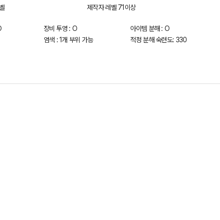
벨
제작자 레벨 71이상
O
장비 투영 : O
아이템 분해 : O
염색 : 1개 부위 가능
적정 분해 숙련도: 330