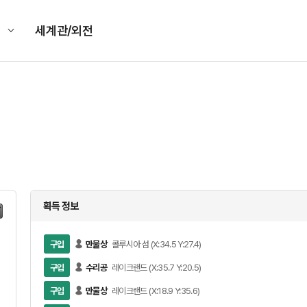
킹
세계관/외전
획득 정보
구입
만물상
콜루시아 섬 (X:34.5 Y:27.4)
구입
수리공
레이크랜드 (X:35.7 Y:20.5)
구입
만물상
레이크랜드 (X:18.9 Y:35.6)