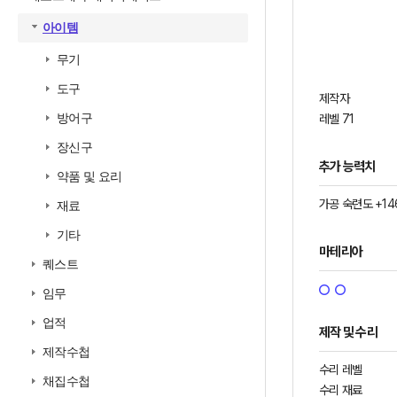
아이템
무기
도구
제작자
방어구
레벨 71
장신구
추가 능력치
약품 및 요리
가공 숙련도 +14
재료
기타
마테리아
퀘스트
임무
업적
제작 및 수리
제작수첩
수리 레벨
채집수첩
수리 재료