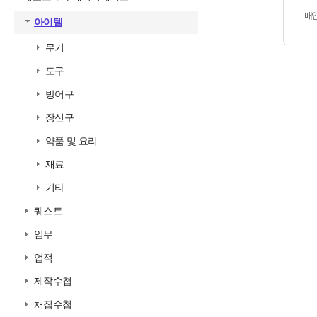
매
아이템
무기
도구
방어구
장신구
약품 및 요리
재료
기타
퀘스트
임무
업적
제작수첩
채집수첩