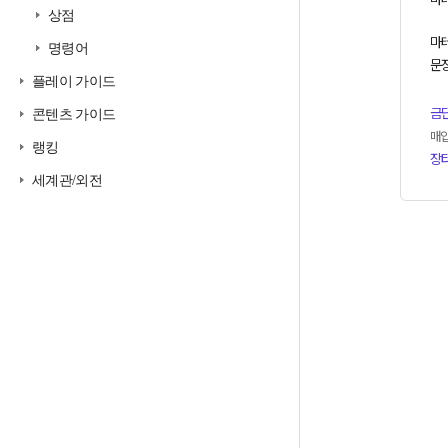
상점
마테
명령어
문장
플레이 가이드
금
콘텐츠 가이드
매
랭킹
장
세계관/외전