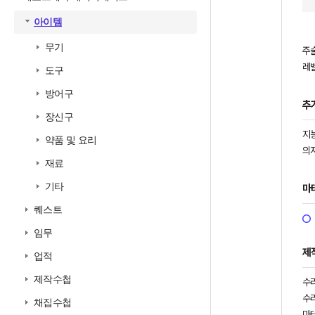
아이템
무기
주
레벨
도구
방어구
추
장신구
지능
약품 및 요리
의지
재료
기타
마
퀘스트
임무
제
업적
제작수첩
수
수
채집수첩
마