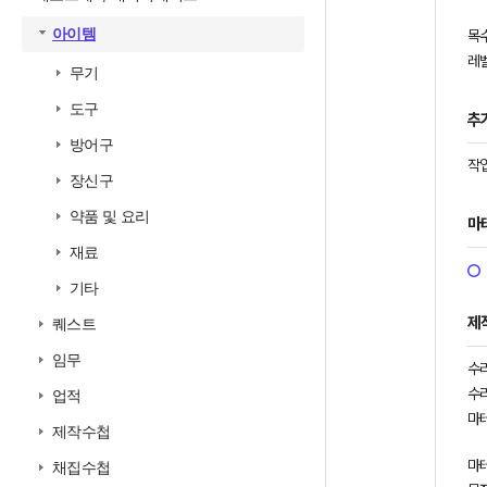
아이템
목
레벨
무기
도구
추
방어구
작업
장신구
약품 및 요리
마
재료
기타
제
퀘스트
임무
수
수
업적
마
제작수첩
마테
채집수첩