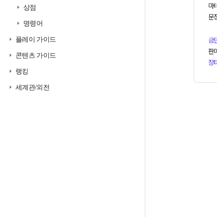
마테
상점
문장
명령어
플레이 가이드
금
판
콘텐츠 가이드
장
랭킹
세계관/외전