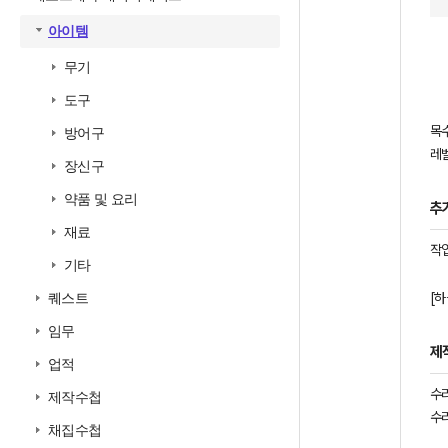
아이템
무기
도구
목
방어구
레벨
장신구
약품 및 요리
추
재료
작업
기타
[하
퀘스트
임무
제
업적
수
제작수첩
수
채집수첩