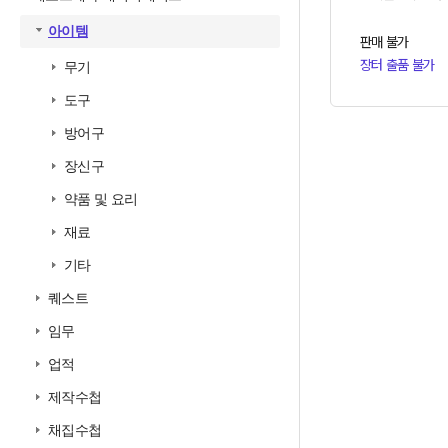
아이템
판매 불가
장터 출품 불가
무기
도구
방어구
장신구
약품 및 요리
재료
기타
퀘스트
임무
업적
제작수첩
채집수첩