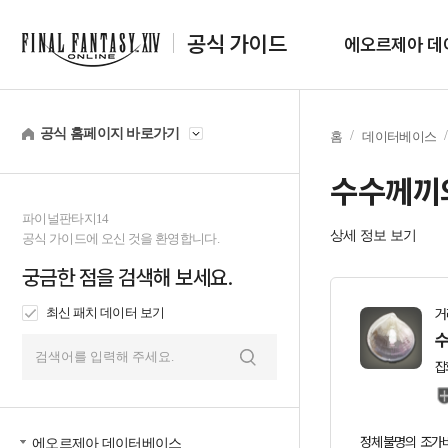
공식 가이드
에오르제아 데
공식 홈페이지 바로가기
홈
데이터베이스
수수께끼
파이널판타지14
상세 정보 보기
공식 가이드에 오신 것을 환영합니다.
궁금한 점을 검색해 보세요.
최신 패치 데이터 보기
거
수
잡
검
색
정체불명의 조가비
에오르제아 데이터베이스