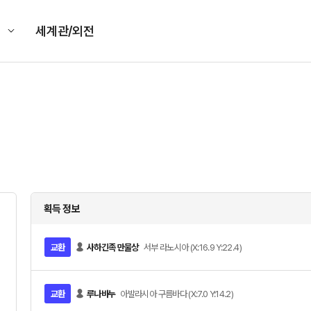
킹
세계관/외전
획득 정보
교환
사하긴족 만물상
서부 라노시아 (X:16.9 Y:22.4)
교환
루나바누
아발라시아 구름바다 (X:7.0 Y:14.2)