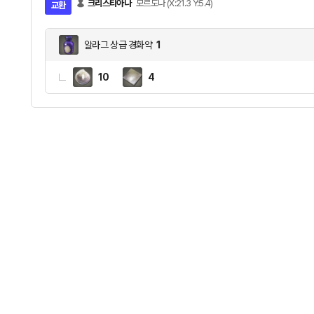
크리스티아나
모르도나 (X:21.3 Y:5.4)
교환
알라그 상급 경화약
1
10
4