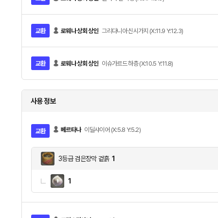
교환
로웨나 상회 상인
그리다니아 신시가지 (X:11.9 Y:12.3)
교환
로웨나 상회 상인
이슈가르드 하층 (X:10.5 Y:11.8)
사용 정보
베르타나
이딜샤이어 (X:5.8 Y:5.2)
교환
3등급 검은장막 겉흙
1
1