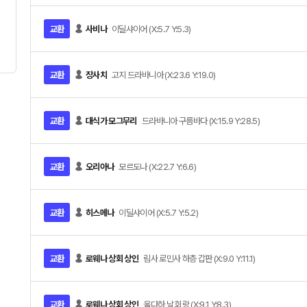
교환
사비나
이딜샤이어 (X:5.7 Y:5.3)
교환
장사치
고지 드라바니아 (X:23.6 Y:19.0)
교환
대식가 모그무리
드라바니아 구름바다 (X:15.9 Y:28.5)
교환
오리아나
모르도나 (X:22.7 Y:6.6)
교환
히스메나
이딜샤이어 (X:5.7 Y:5.2)
교환
로웨나 상회 상인
림사 로민사 하층 갑판 (X:9.0 Y:11.1)
교환
로웨나 상회 상인
울다하 날 회랑 (X:9.1 Y:8.3)