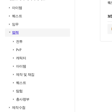
퀘스
아이템
보
퀘스트
임무
업적
전투
PvP
캐릭터
아이템
제작 및 채집
퀘스트
탐험
총사령부
제작수첩