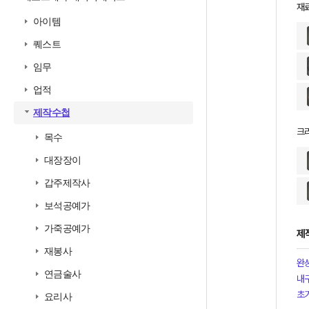
재
아이템
퀘스트
임무
업적
제작수첩
크
목수
대장장이
갑주제작사
보석공예가
가죽공예가
제
재봉사
완
연금술사
내
초
요리사