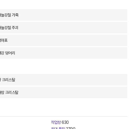
하늘강철 가죽
하늘강철 주괴
적마포
경강 덩어리
땅 크리스탈
바람 크리스탈
작업량
630