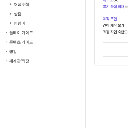
내구도
80
채집수첩
초기 품질 최대
5
상점
제작 조건
명령어
간이 제작 불가
적정 작업 숙련도:
플레이 가이드
콘텐츠 가이드
랭킹
세계관/외전