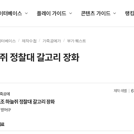
이터베이스
플레이 가이드
콘텐츠 가이드
랭
이터베이스
제작수첩
가죽공예가
부가 퀘스트
쥐 정찰대 갈고리 장화
제작 레벨
6
죽공예
조 하늘쥐 정찰대 갈고리 장화
 방어구
재료