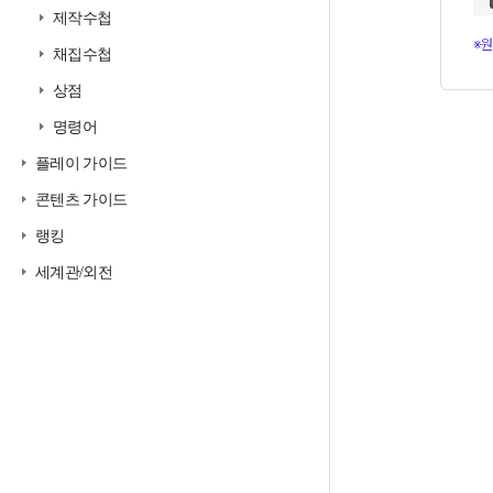
제작수첩
※원
채집수첩
상점
명령어
플레이 가이드
콘텐츠 가이드
랭킹
세계관/외전