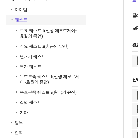
트
아이템
클
퀘스트
모든
주요 퀘스트 1(신생 에오르제아~
효월의 종언)
완
주요 퀘스트 2(황금의 유산)
연대기 퀘스트
부가 퀘스트
우호부족 퀘스트 1(신생 에오르제
선
아~효월의 종언)
우호부족 퀘스트 2(황금의 유산)
직업 퀘스트
기타
임무
업적