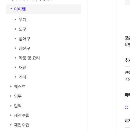
아이템
무기
도구
궁
방어구
레벨
장신구
약품 및 요리
추
재료
민첩
기타
기술
퀘스트
마
임무
업적
제작수첩
제
채집수첩