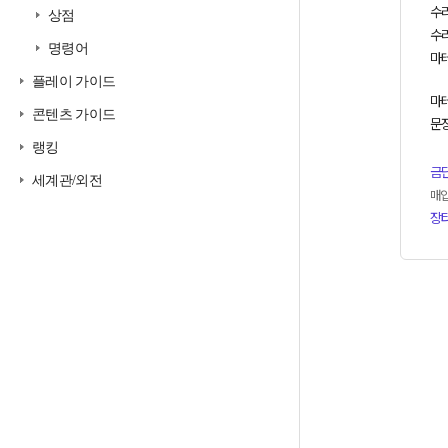
수
상점
수
명령어
마
플레이 가이드
마테
콘텐츠 가이드
문장
랭킹
금
세계관/외전
매
장