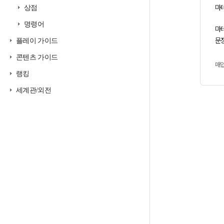
마
상점
명령어
마테
문장
플레이 가이드
콘텐츠 가이드
매
랭킹
세계관/외전