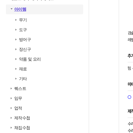
아이템
무기
도구
검
방어구
레벨
장신구
추
약품 및 요리
힘 
재료
기타
마
퀘스트
임무
업적
제
제작수첩
수
채집수첩
수