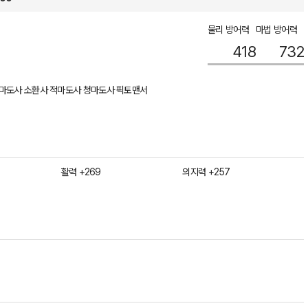
물리 방어력
마법 방어력
418
732
마도사 소환사 적마도사 청마도사 픽토맨서
활력 +269
의지력 +257