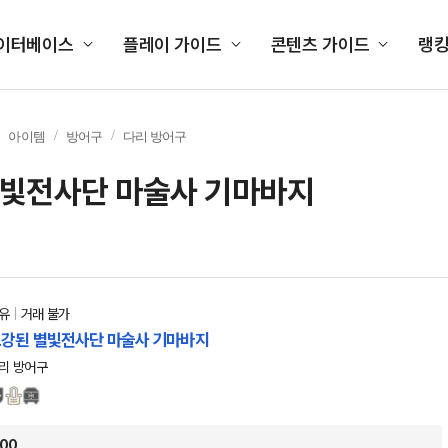
이터베이스
플레이 가이드
콘텐츠 가이드
랭
아이템
방어구
다리 방어구
별빛전사단 마술사 기마바지
유
거래 불가
강된 별빛전사단 마술사 기마바지
리 방어구
00