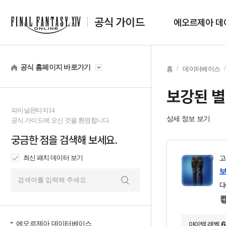
공식 가이드
에오르제아 데
공식 홈페이지 바로가기
홈
데이터베이스
보강된 
파이널판타지14
상세 정보 보기
공식 가이드에 오신 것을 환영합니다.
궁금한 점을 검색해 보세요.
최신 패치 데이터 보기
고
보
다
검
색
에오르제아 데이터베이스
아이템 레벨
6