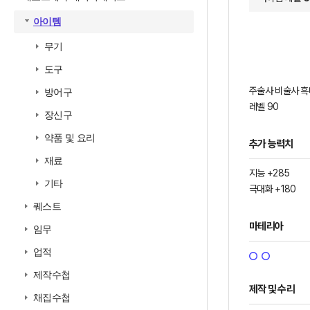
아이템
무기
도구
주술사 비술사 흑
방어구
레벨 90
장신구
약품 및 요리
추가 능력치
재료
지능 +285
기타
극대화 +180
퀘스트
마테리아
임무
업적
제작수첩
제작 및 수리
채집수첩