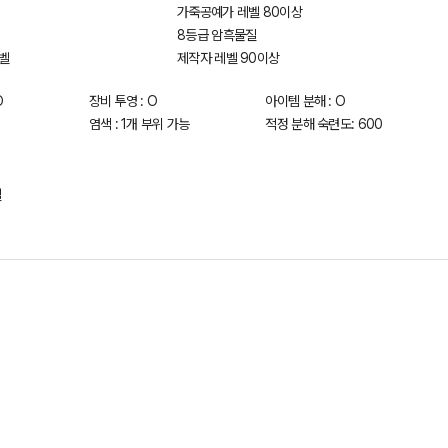
가죽공예가 레벨 80이상
8등급 암흑물질
벨
제작자 레벨 90이상
O
장비 투영 : O
아이템 분해 : O
염색 : 1개 부위 가능
적정 분해 숙련도: 600
길