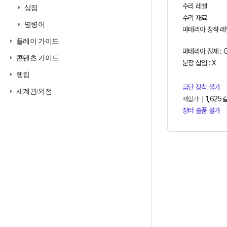
수리 레벨
상점
수리 재료
명령어
마테리아 장착 레
플레이 가이드
마테리아 정제 : 
콘텐츠 가이드
문장 삽입 : X
랭킹
금단 장착 불가
세계관/외전
1,625
매입가
장터 출품 불가