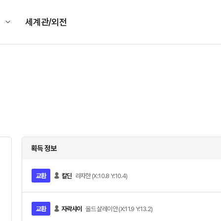
킹
세계관/외전
획득 정보
교환
칼딘
라자한 (X:10.8 Y:10.4)
교환
자락샤이
올드 샬레이안 (X:11.9 Y:13.2)