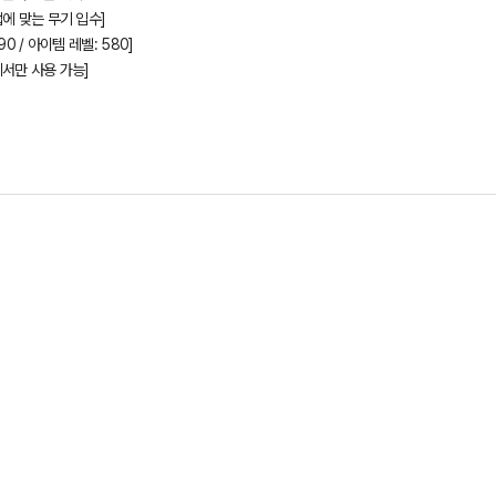
에 맞는 무기 입수]
90 / 아이템 레벨: 580]
에서만 사용 가능]