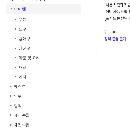
[사용 시점의 직업
아이템
[장비 가능 레벨: 
[도시 또는 필드
무기
도구
판매 불가
방어구
장터 출품 불가
장신구
약품 및 요리
재료
기타
퀘스트
임무
업적
제작수첩
채집수첩