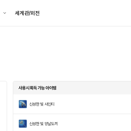
킹
세계관/외전
사용시 획득 가능 아이템
신성한 빛 사인티
신성한 빛 양날도끼