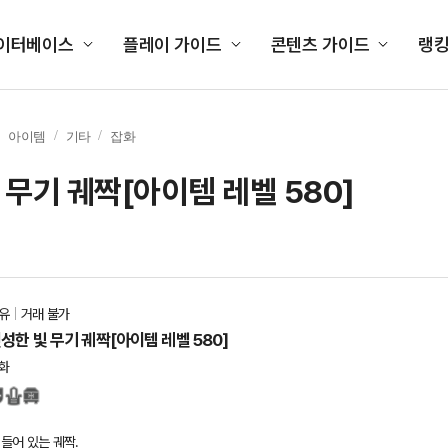
이터베이스
플레이 가이드
콘텐츠 가이드
랭
아이템
기타
잡화
 무기 궤짝[아이템 레벨 580]
유
거래 불가
성한 빛 무기 궤짝[아이템 레벨 580]
화
들어 있는 궤짝.