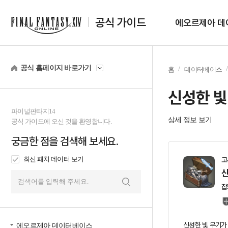
공식 가이드
에오르제아 데
공식 홈페이지 바로가기
홈
데이터베이스
신성한 빛
파이널판타지14
상세 정보 보기
공식 가이드에 오신 것을 환영합니다.
궁금한 점을 검색해 보세요.
최신 패치 데이터 보기
고
신
잡
검
색
신성한 빛 무기가 
에오르제아 데이터베이스