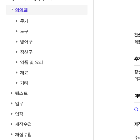
아이템
무기
도구
환
방어구
레벨
장신구
추
약품 및 요리
정신
재료
의지
기타
퀘스트
마
임무
업적
제
제작수첩
채집수첩
수