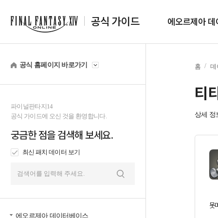
공식 가이드
에오르제아 데
공식 홈페이지 바로가기
홈
데
티
파이널판타지14
상세 정
공식 가이드에 오신 것을 환영합니다.
궁금한 점을 검색해 보세요.
최신 패치 데이터 보기
검
색
못머
에오르제아 데이터베이스