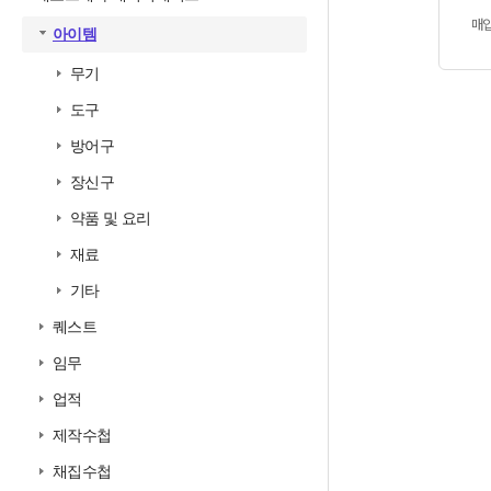
매
아이템
무기
도구
방어구
장신구
약품 및 요리
재료
기타
퀘스트
임무
업적
제작수첩
채집수첩